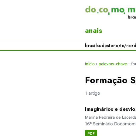
anais
brasil
sudeste
norte/nord
início
›
palavras-chave
›
fo
Formação S
1 artigo
Imaginários e desvio
Marina Pedreira de Lacerd
16º Seminário Docomomo 
PDF