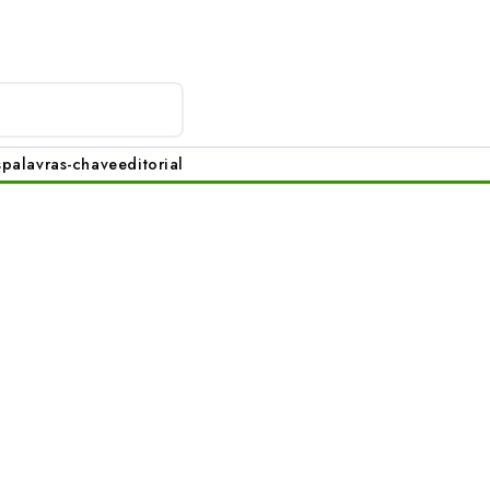
s
palavras-chave
editorial