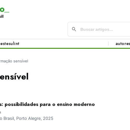
este
sul
int
autore
rmação sensível
ensível
s: possibilidades para o ensino moderno
a
Brasil, Porto Alegre, 2025