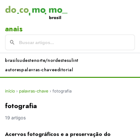
anais
brasil
sudeste
norte/nordeste
sul
int
autores
palavras-chave
editorial
início
›
palavras-chave
›
fotografia
fotografia
19 artigos
Acervos fotográficos e a preservação do