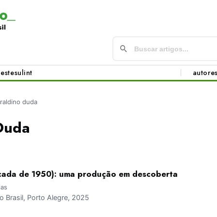
este
sul
int
autore
raldino duda
Duda
cada de 1950): uma produção em descoberta
ias
Brasil, Porto Alegre, 2025