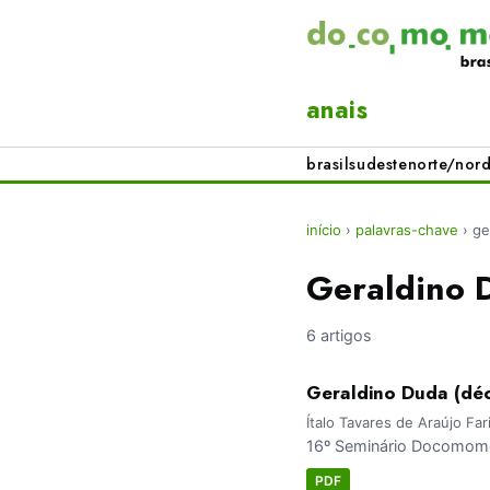
anais
brasil
sudeste
norte/nord
início
›
palavras-chave
›
ge
Geraldino 
6 artigos
Geraldino Duda (dé
Ítalo Tavares de Araújo Far
16º Seminário Docomomo 
PDF