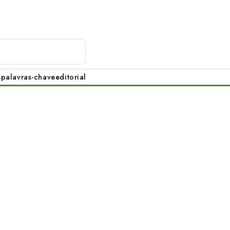
s
palavras-chave
editorial