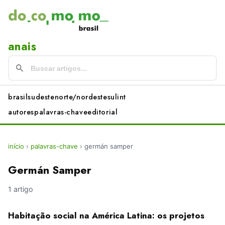
anais
brasil
sudeste
norte/nordeste
sul
int
autores
palavras-chave
editorial
início
›
palavras-chave
›
germán samper
Germán Samper
1 artigo
Habitação social na América Latina: os projetos