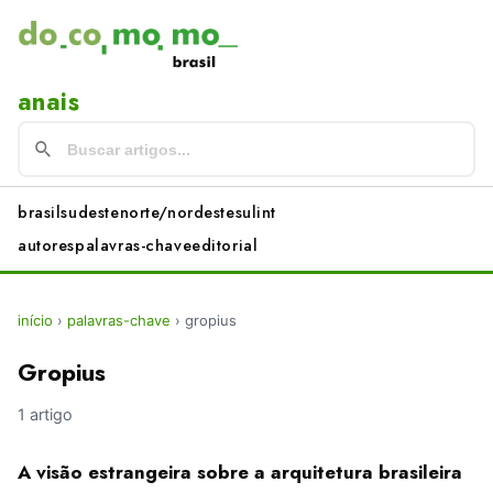
anais
brasil
sudeste
norte/nordeste
sul
int
autores
palavras-chave
editorial
início
›
palavras-chave
›
gropius
Gropius
1 artigo
A visão estrangeira sobre a arquitetura brasileira