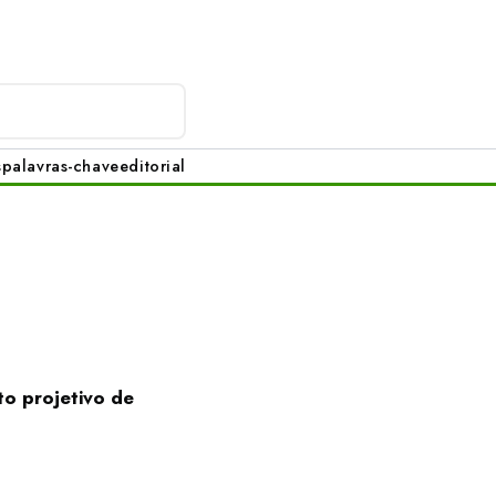
s
palavras-chave
editorial
to projetivo de