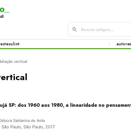
este
sul
int
autore
bitação vertical
ertical
rujá SP: dos 1960 aos 1980, a linearidade no pensamen
ébora Saldanha de Avila
São Paulo, São Paulo, 2017