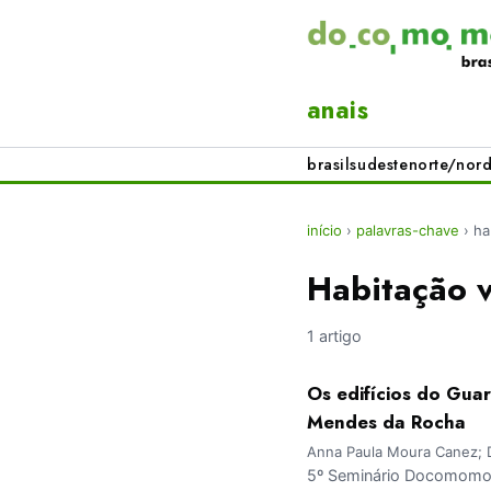
anais
brasil
sudeste
norte/nord
início
›
palavras-chave
›
ha
Habitação v
1 artigo
Os edifícios do Gua
Mendes da Rocha
Anna Paula Moura Canez; D
5º Seminário Docomomo 