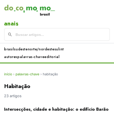
anais
brasil
sudeste
norte/nordeste
sul
int
autores
palavras-chave
editorial
início
›
palavras-chave
›
habitação
Habitação
23 artigos
Intersecções, cidade e habitação: o edifício Barão