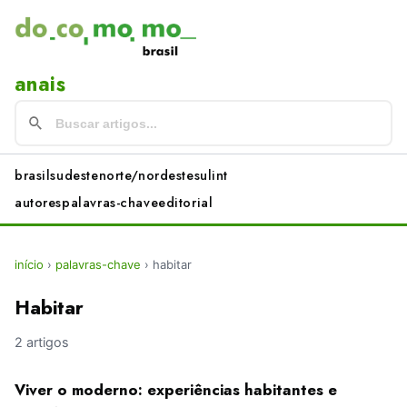
anais
brasil
sudeste
norte/nordeste
sul
int
autores
palavras-chave
editorial
início
›
palavras-chave
›
habitar
Habitar
2 artigos
Viver o moderno: experiências habitantes e