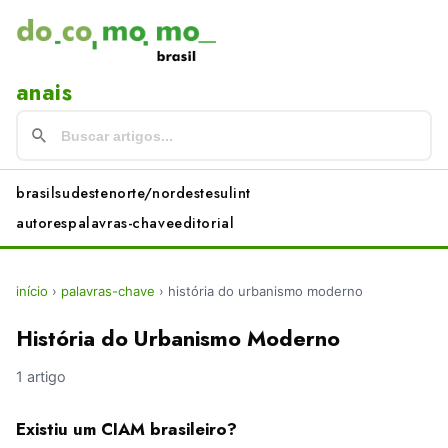
anais
brasil
sudeste
norte/nordeste
sul
int
autores
palavras-chave
editorial
início
›
palavras-chave
›
história do urbanismo moderno
História do Urbanismo Moderno
1 artigo
Existiu um CIAM brasileiro?