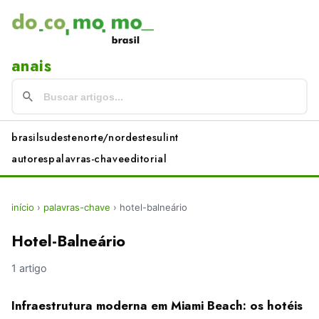
anais
brasil
sudeste
norte/nordeste
sul
int
autores
palavras-chave
editorial
início
›
palavras-chave
›
hotel-balneário
Hotel-Balneário
1 artigo
Infraestrutura moderna em Miami Beach: os hotéis