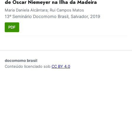
de Oscar Niemeyer na Ilha da Madeira
Maria Daniela Alcântara; Rui Campos Matos
13º Seminário Docomomo Brasil, Salvador, 2019
PDF
docomomo brasil
Conteúdo licenciado sob
CC BY 4.0