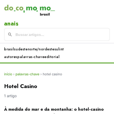
anais
brasil
sudeste
norte/nordeste
sul
int
autores
palavras-chave
editorial
início
›
palavras-chave
›
hotel casino
Hotel Casino
1 artigo
À medida do mar e da montanha: o hotel-casino