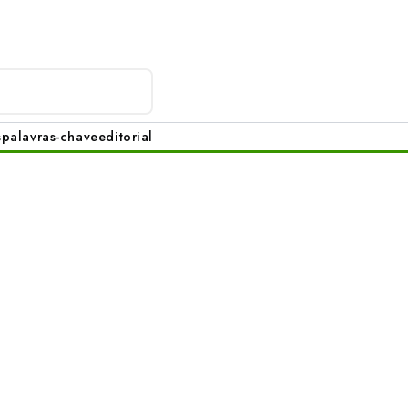
s
palavras-chave
editorial