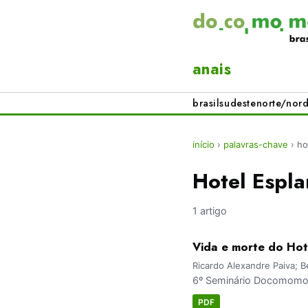
anais
brasil
sudeste
norte/nord
início
›
palavras-chave
›
ho
Hotel Espl
1 artigo
Vida e morte do Hot
Ricardo Alexandre Paiva; 
6º Seminário Docomomo 
PDF