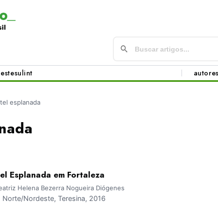
este
sul
int
autore
tel esplanada
anada
el Esplanada em Fortaleza
Beatriz Helena Bezerra Nogueira Diógenes
Norte/Nordeste, Teresina, 2016