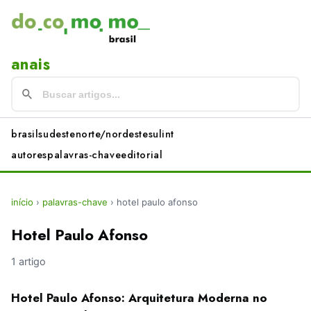
anais
brasil
sudeste
norte/nordeste
sul
int
autores
palavras-chave
editorial
início
›
palavras-chave
›
hotel paulo afonso
Hotel Paulo Afonso
1 artigo
Hotel Paulo Afonso: Arquitetura Moderna no