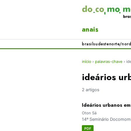
anais
brasil
sudeste
norte/nord
início
›
palavras-chave
›
id
ideários ur
2 artigos
Ideários urbanos em
Oton Sá
14º Seminário Docomomo
PDF