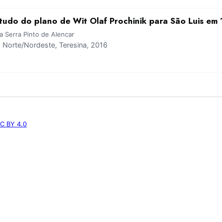
studo do plano de Wit Olaf Prochinik para São Luis em
a Serra Pinto de Alencar
Norte/Nordeste, Teresina, 2016
C BY 4.0