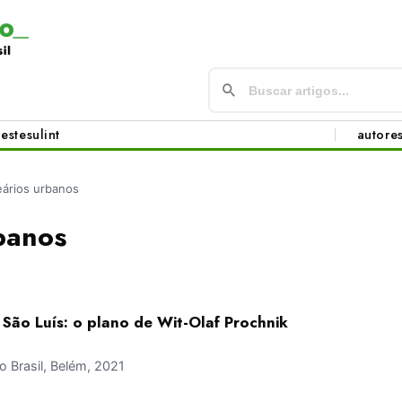
este
sul
int
autore
eários urbanos
banos
 São Luís: o plano de Wit-Olaf Prochnik
 Brasil, Belém, 2021