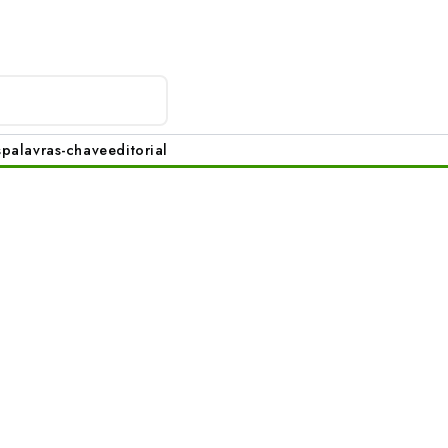
s
palavras-chave
editorial