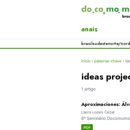
anais
brasil
sudeste
norte/nord
início
›
palavras-chave
›
id
ideas proje
1 artigo
Aproximaciones: Álva
Laura Lopes Cezar
8º Seminário Docomomo B
PDF