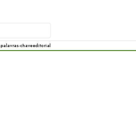
s
palavras-chave
editorial