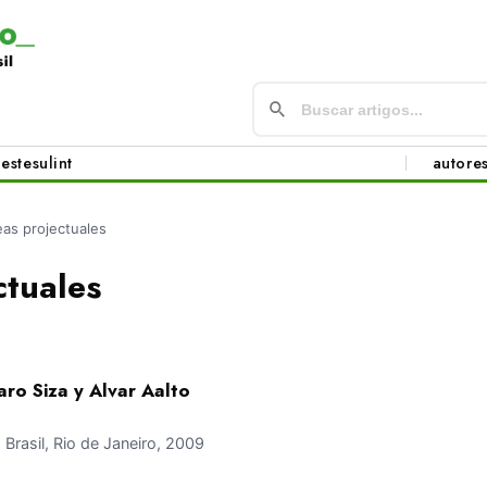
este
sul
int
autore
eas projectuales
ctuales
ro Siza y Alvar Aalto
rasil, Rio de Janeiro, 2009