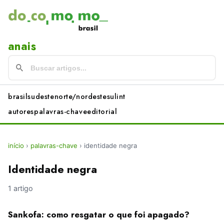
anais
brasil
sudeste
norte/nordeste
sul
int
autores
palavras-chave
editorial
início
›
palavras-chave
›
identidade negra
Identidade negra
1 artigo
Sankofa: como resgatar o que foi apagado?