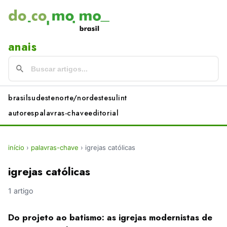
anais
brasil
sudeste
norte/nordeste
sul
int
autores
palavras-chave
editorial
início
›
palavras-chave
›
igrejas católicas
igrejas católicas
1 artigo
Do projeto ao batismo: as igrejas modernistas de