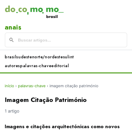
anais
brasil
sudeste
norte/nordeste
sul
int
autores
palavras-chave
editorial
início
›
palavras-chave
›
imagem citação património
Imagem Citação Património
1 artigo
Imagens e citações arquitectónicas como novos