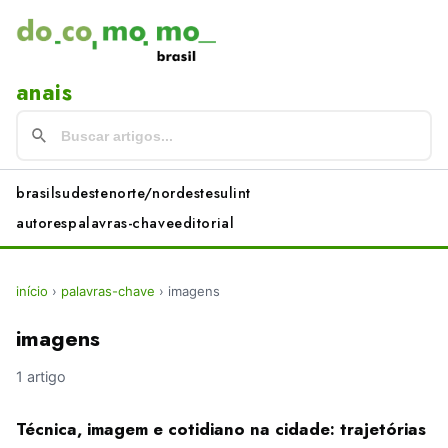
anais
brasil
sudeste
norte/nordeste
sul
int
autores
palavras-chave
editorial
início
›
palavras-chave
›
imagens
imagens
1 artigo
Técnica, imagem e cotidiano na cidade: trajetórias