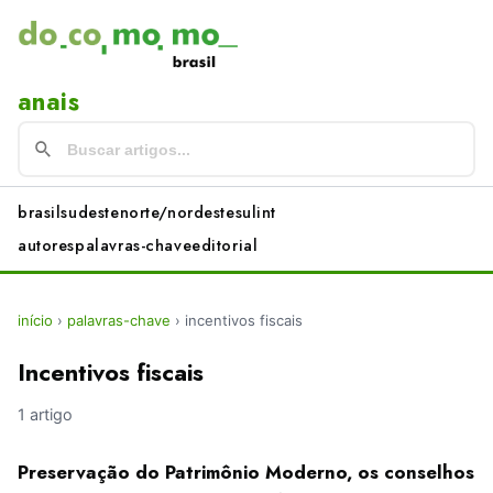
anais
brasil
sudeste
norte/nordeste
sul
int
autores
palavras-chave
editorial
início
›
palavras-chave
›
incentivos fiscais
Incentivos fiscais
1 artigo
Preservação do Patrimônio Moderno, os conselhos