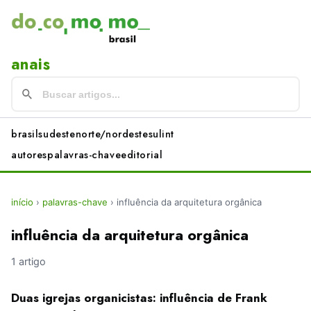
anais
brasil
sudeste
norte/nordeste
sul
int
autores
palavras-chave
editorial
início
›
palavras-chave
›
influência da arquitetura orgânica
influência da arquitetura orgânica
1 artigo
Duas igrejas organicistas: influência de Frank