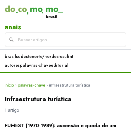
anais
brasil
sudeste
norte/nordeste
sul
int
autores
palavras-chave
editorial
início
›
palavras-chave
›
infraestrutura turística
Infraestrutura turística
1 artigo
FUMEST (1970-1989): ascensão e queda de um