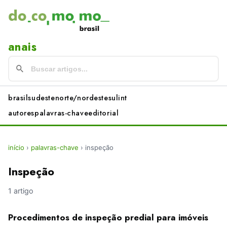
anais
brasil
sudeste
norte/nordeste
sul
int
autores
palavras-chave
editorial
início
›
palavras-chave
›
inspeção
Inspeção
1 artigo
Procedimentos de inspeção predial para imóveis