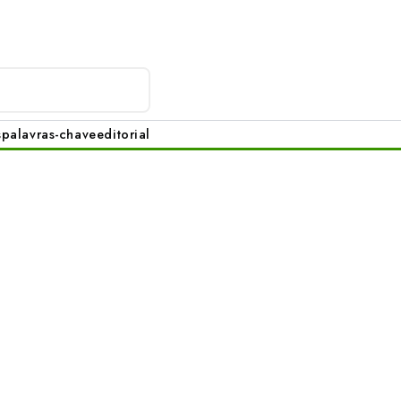
s
palavras-chave
editorial