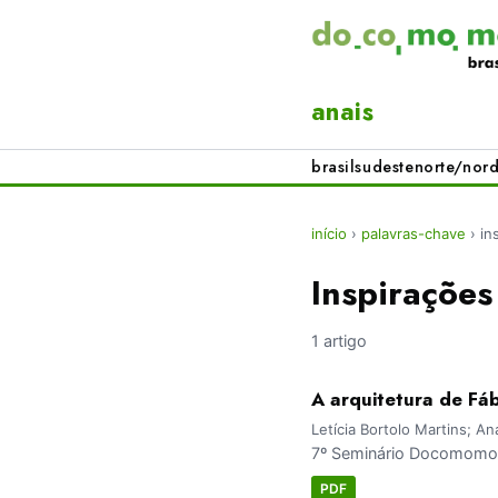
anais
brasil
sudeste
norte/nord
início
›
palavras-chave
›
in
Inspirações
1 artigo
A arquitetura de Fáb
Letícia Bortolo Martins; Ana
7º Seminário Docomomo 
PDF