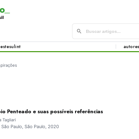
este
sul
int
autore
spirações
io Penteado e suas possíveis referências
 Tagliari
São Paulo, São Paulo, 2020