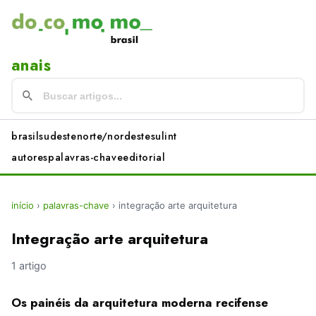
anais
brasil
sudeste
norte/nordeste
sul
int
autores
palavras-chave
editorial
início
›
palavras-chave
›
integração arte arquitetura
Integração arte arquitetura
1 artigo
Os painéis da arquitetura moderna recifense