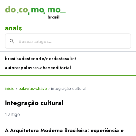
anais
brasil
sudeste
norte/nordeste
sul
int
autores
palavras-chave
editorial
início
›
palavras-chave
›
integração cultural
Integração cultural
1 artigo
A Arquitetura Moderna Brasileira: experiência e