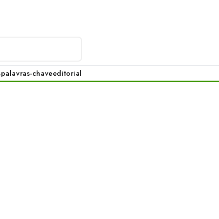
s
palavras-chave
editorial