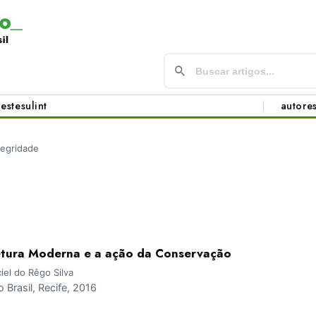
este
sul
int
autore
tegridade
tetura Moderna e a ação da Conservação
iel do Rêgo Silva
Brasil, Recife, 2016