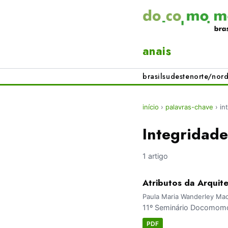
anais
brasil
sudeste
norte/nord
início
›
palavras-chave
›
in
Integridade
1 artigo
Atributos da Arqui
Paula Maria Wanderley Mac
11º Seminário Docomomo 
PDF