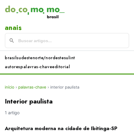
anais
brasil
sudeste
norte/nordeste
sul
int
autores
palavras-chave
editorial
início
›
palavras-chave
›
interior paulista
Interior paulista
1 artigo
Arquitetura moderna na cidade de Ibitinga-SP