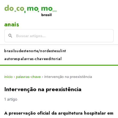
anais
brasil
sudeste
norte/nordeste
sul
int
autores
palavras-chave
editorial
início
›
palavras-chave
›
intervenção na preexistência
Intervenção na preexistência
1 artigo
A preservação oficial da arquitetura hospitalar em