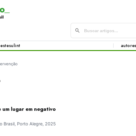
este
sul
int
autore
tervenção
o
e um lugar em negativo
Brasil, Porto Alegre, 2025