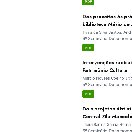
PDF
Dos preceitos às pr
biblioteca Mário de
Thais da Silva Santos; An
6º Seminário Docomomo 
PDF
Intervenções radica
Patrimônio Cultural
Marcio Novaes Coelho Jr; S
5º Seminário Docomomo 
PDF
Dois projetos distin
Central Zila Mamede
Laura Barros Garcia Herna
6º Seminário Docomomo 