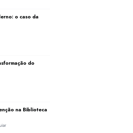
derno: o caso da
ansformação do
venção na Biblioteca
uiar