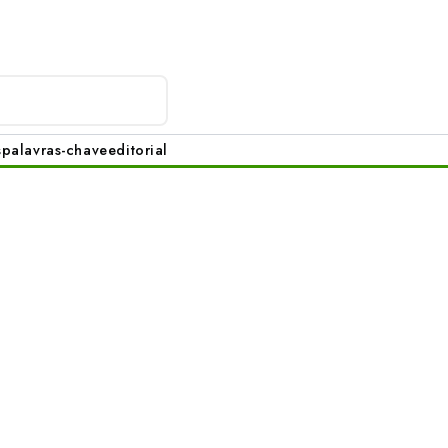
s
palavras-chave
editorial