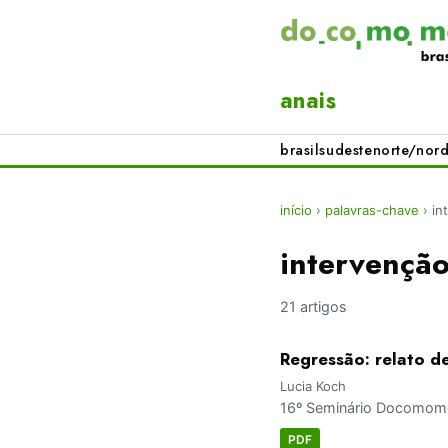
anais
brasil
sudeste
norte/nord
início
›
palavras-chave
›
in
intervençã
21 artigos
Regressão: relato d
Lucia Koch
16º Seminário Docomomo 
PDF