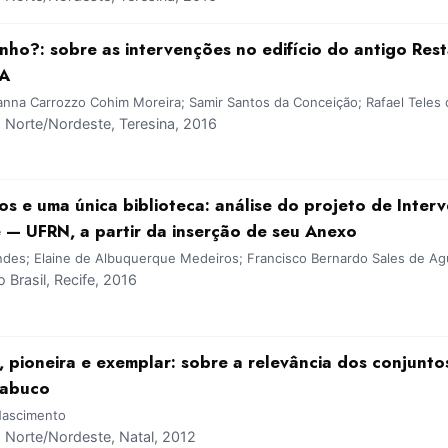
nho?: sobre as intervenções no edifício do antigo Res
BA
anna Carrozzo Cohim Moreira; Samir Santos da Conceição; Rafael Tele
Norte/Nordeste, Teresina, 2016
tos e uma única biblioteca: análise do projeto de Inter
 — UFRN, a partir da inserção de seu Anexo
ndes; Elaine de Albuquerque Medeiros; Francisco Bernardo Sales de Ag
Brasil, Recife, 2016
, pioneira e exemplar: sobre a relevância dos conjunt
Nabuco
 Nascimento
Norte/Nordeste, Natal, 2012