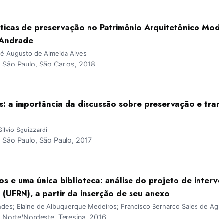
áticas de preservação no Patrimônio Arquitetônico Mo
 Andrade
dré Augusto de Almeida Alves
São Paulo, São Carlos, 2018
is: a importância da discussão sobre preservação e tr
ilvio Sguizzardi
São Paulo, São Paulo, 2017
tos e uma única biblioteca: análise do projeto de inter
 (UFRN), a partir da inserção de seu anexo
ndes; Elaine de Albuquerque Medeiros; Francisco Bernardo Sales de Ag
Norte/Nordeste, Teresina, 2016