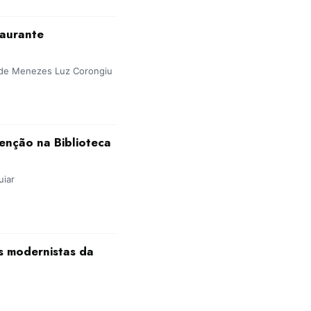
taurante
s de Menezes Luz Corongiu
venção na Biblioteca
uiar
os modernistas da