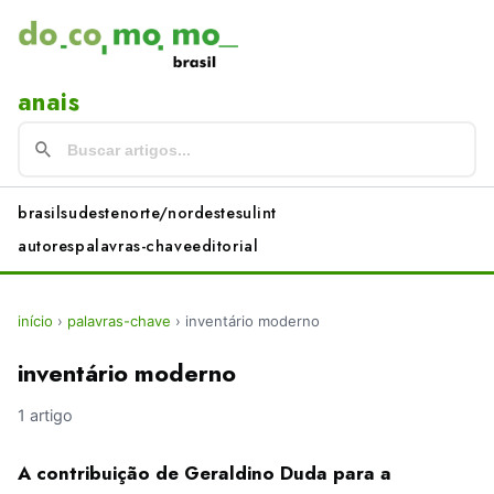
anais
brasil
sudeste
norte/nordeste
sul
int
autores
palavras-chave
editorial
início
›
palavras-chave
›
inventário moderno
inventário moderno
1 artigo
A contribuição de Geraldino Duda para a