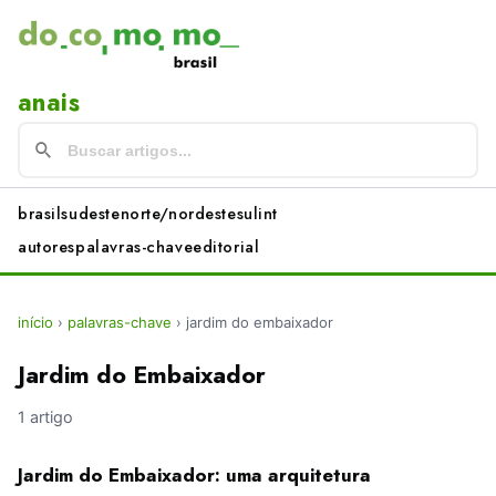
anais
brasil
sudeste
norte/nordeste
sul
int
autores
palavras-chave
editorial
início
›
palavras-chave
›
jardim do embaixador
Jardim do Embaixador
1 artigo
Jardim do Embaixador: uma arquitetura