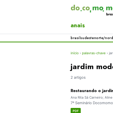
anais
brasil
sudeste
norte/nord
início
›
palavras-chave
›
ja
jardim mod
2 artigos
Restaurando o jardi
Ana Rita Sá Carneiro; Aline
7º Seminário Docomomo B
PDF