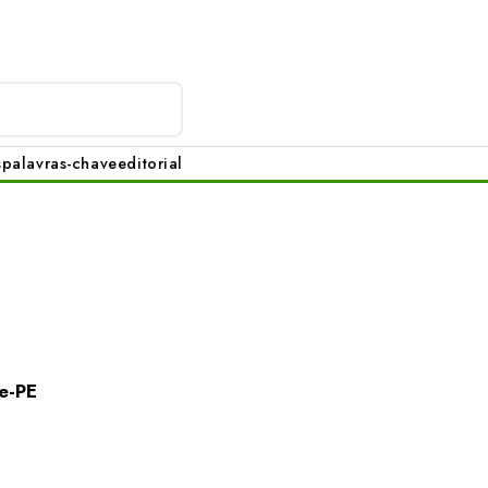
s
palavras-chave
editorial
e-PE