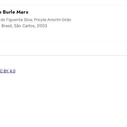
e Burle Marx
 de Figueirôa Silva; Pricylla Amorim Girão
rasil, São Carlos, 2003
C BY 4.0