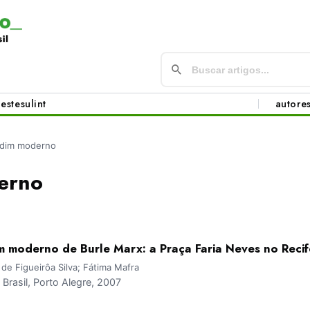
este
sul
int
autore
rdim moderno
erno
m moderno de Burle Marx: a Praça Faria Neves no Recif
 de Figueirôa Silva; Fátima Mafra
rasil, Porto Alegre, 2007