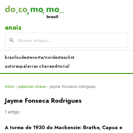
anais
brasil
sudeste
norte/nordeste
sul
int
autores
palavras-chave
editorial
início
›
palavras-chave
›
jayme fonseca rodrigues
Jayme Fonseca Rodrigues
1 artigo
A turma de 1930 do Mackenzie: Bratke, Capua e