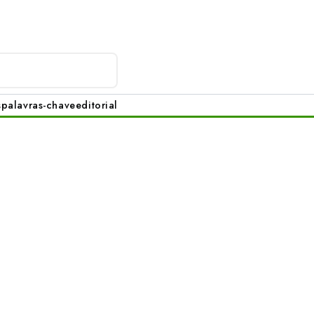
s
palavras-chave
editorial