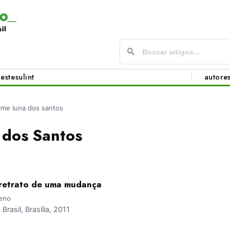
este
sul
int
autore
yme luna dos santos
 dos Santos
: retrato de uma mudança
ueno
asil, Brasília, 2011