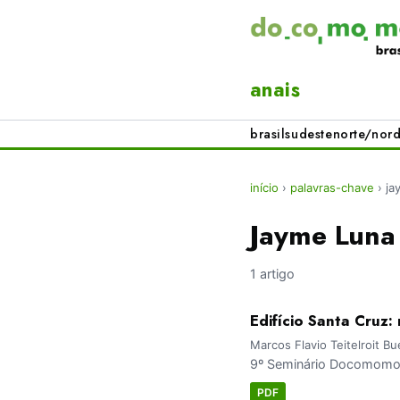
anais
brasil
sudeste
norte/nord
início
›
palavras-chave
›
ja
Jayme Luna
1 artigo
Edifício Santa Cruz
Marcos Flavio Teitelroit B
9º Seminário Docomomo Br
PDF