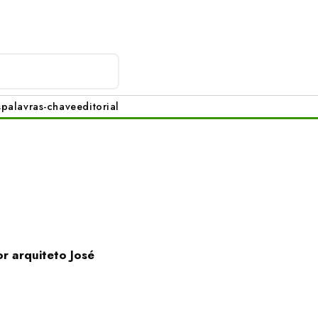
s
palavras-chave
editorial
r arquiteto José