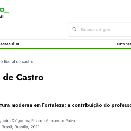
este
sul
int
autore
sé liberal de castro
l de Castro
tura moderna em Fortaleza: a contribuição do professo
gueira Diógenes; Ricardo Alexandre Paiva
asil, Brasília, 2011