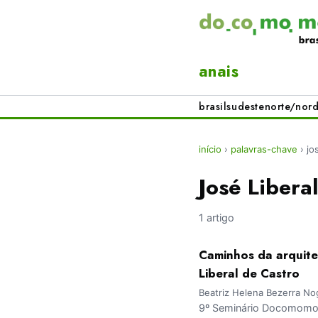
anais
brasil
sudeste
norte/nord
início
›
palavras-chave
›
jo
José Libera
1 artigo
Caminhos da arquite
Liberal de Castro
Beatriz Helena Bezerra No
9º Seminário Docomomo Br