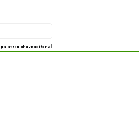
s
palavras-chave
editorial