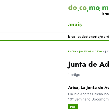
anais
brasil
sudeste
norte/nord
início
›
palavras-chave
›
ju
Junta de Ad
1 artigo
Arica, La Junta de A
Claudio Andrés Galeno Iba
10º Seminário Docomomo 
PDF