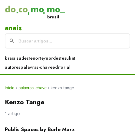
anais
brasil
sudeste
norte/nordeste
sul
int
autores
palavras-chave
editorial
início
›
palavras-chave
›
kenzo tange
Kenzo Tange
1 artigo
Public Spaces by Burle Marx