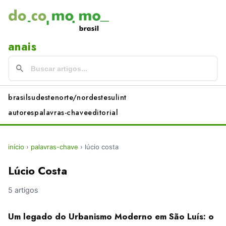
anais
brasil
sudeste
norte/nordeste
sul
int
autores
palavras-chave
editorial
início
›
palavras-chave
›
lúcio costa
Lúcio Costa
5 artigos
Um legado do Urbanismo Moderno em São Luís: o