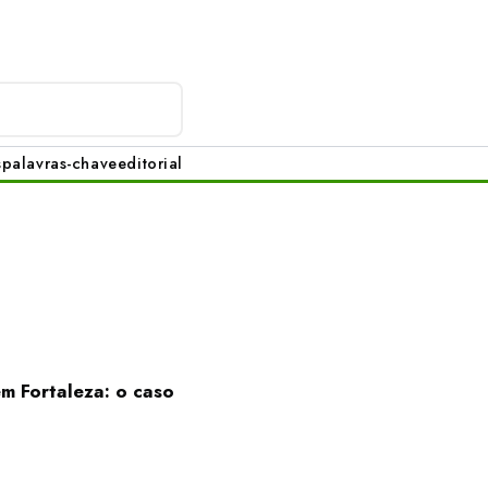
s
palavras-chave
editorial
m Fortaleza: o caso