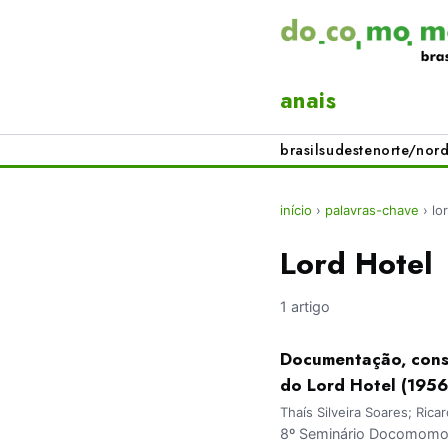
anais
brasil
sudeste
norte/nord
início
›
palavras-chave
›
lo
Lord Hotel
1 artigo
Documentação, conse
do Lord Hotel (1956
Thaís Silveira Soares; Rica
8º Seminário Docomomo 