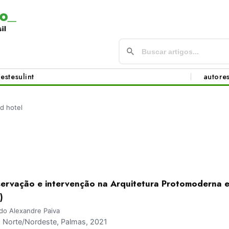
este
sul
int
autore
rd hotel
rvação e intervenção na Arquitetura Protomoderna e
)
rdo Alexandre Paiva
Norte/Nordeste, Palmas, 2021