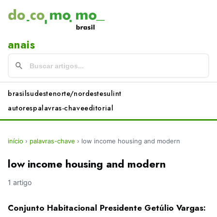
anais
brasil
sudeste
norte/nordeste
sul
int
autores
palavras-chave
editorial
início
›
palavras-chave
›
low income housing and modern
low income housing and modern
1 artigo
Conjunto Habitacional Presidente Getúlio Vargas: