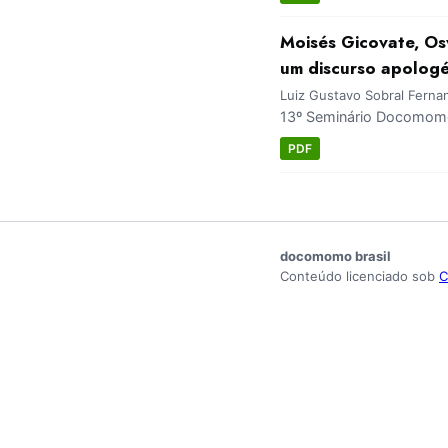
Moisés Gicovate, Osv
um discurso apologé
Luiz Gustavo Sobral Ferna
13º Seminário Docomomo 
PDF
docomomo brasil
Conteúdo licenciado sob
C