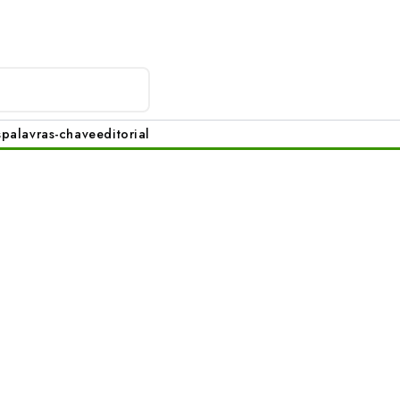
s
palavras-chave
editorial