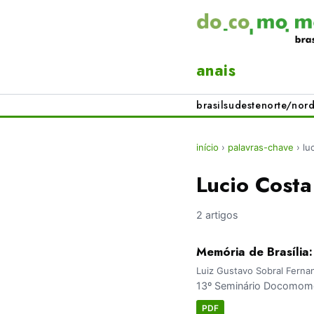
anais
brasil
sudeste
norte/nord
início
›
palavras-chave
›
lu
Lucio Cost
2 artigos
Memória de Brasília
Luiz Gustavo Sobral Ferna
13º Seminário Docomomo 
PDF