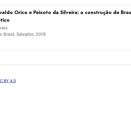
aldo Orico e Peixoto da Silveira: a construção de Brasí
tico
ndes
Brasil, Salvador, 2019
C BY 4.0