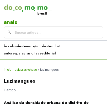
anais
brasil
sudeste
norte/nordeste
sul
int
autores
palavras-chave
editorial
início
›
palavras-chave
›
luzimangues
Luzimangues
1 artigo
Análise da densidade urbana do distrito de