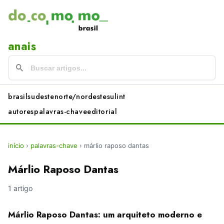
anais
brasil
sudeste
norte/nordeste
sul
int
autores
palavras-chave
editorial
início
›
palavras-chave
›
márlio raposo dantas
Márlio Raposo Dantas
1 artigo
Márlio Raposo Dantas: um arquiteto moderno e