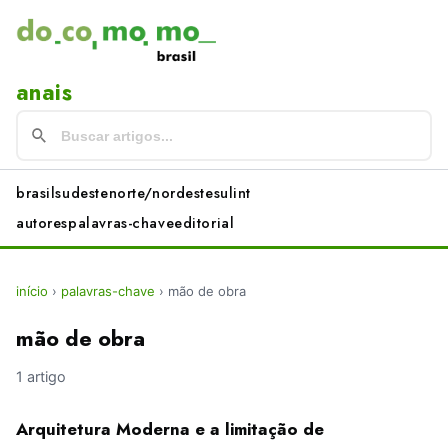
anais
brasil
sudeste
norte/nordeste
sul
int
autores
palavras-chave
editorial
início
›
palavras-chave
›
mão de obra
mão de obra
1 artigo
Arquitetura Moderna e a limitação de