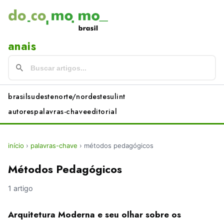
anais
brasil
sudeste
norte/nordeste
sul
int
autores
palavras-chave
editorial
início
›
palavras-chave
›
métodos pedagógicos
Métodos Pedagógicos
1 artigo
Arquitetura Moderna e seu olhar sobre os