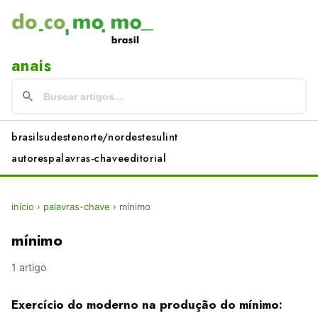
anais
brasil
sudeste
norte/nordeste
sul
int
autores
palavras-chave
editorial
início
›
palavras-chave
›
mínimo
mínimo
1 artigo
Exercício do moderno na produção do mínimo: