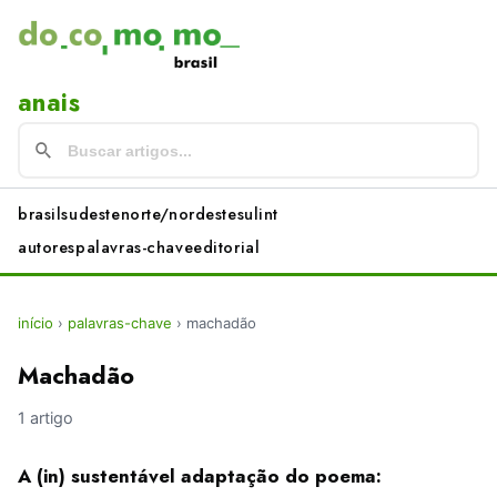
anais
brasil
sudeste
norte/nordeste
sul
int
autores
palavras-chave
editorial
início
›
palavras-chave
›
machadão
Machadão
1 artigo
A (in) sustentável adaptação do poema: