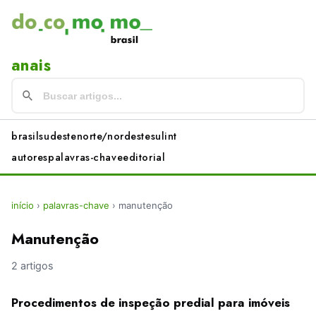
anais
brasil
sudeste
norte/nordeste
sul
int
autores
palavras-chave
editorial
início
›
palavras-chave
›
manutenção
Manutenção
2 artigos
Procedimentos de inspeção predial para imóveis