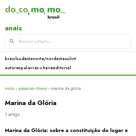
anais
brasil
sudeste
norte/nordeste
sul
int
autores
palavras-chave
editorial
início
›
palavras-chave
›
marina da glória
Marina da Glória
1 artigo
Marina da Glória: sobre a constituição do lugar e